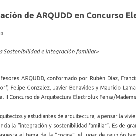
pación de ARQUDD en Concurso El
13
 Sostenibilidad e integración familiar»
ofesores ARQUDD, conformado por Rubén Díaz, Francis
orf, Felipe Gonzalez, Javier Benavides y Mauricio Lam
 el II Concurso de Arquitectura Electrolux Fensa/Madems
quitectos y estudiantes de arquitectura, a pensar la viv
cia la “integración y sostenibilidad familiar”. Es de gra
uesta el tema de la “cocina”, el lugar de reunión famil