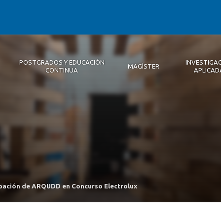
POSTGRADOS Y EDUCACIÓN
INVESTIGA
MAGÍSTER
CONTINUA
APLICAD
Autoridades
Descripción
Magíster
Noticias 2026
Equipo Concepción
Becas
Registro de Encuentros
Infraestructura
Internacional
Publicaciones
ipación de ARQUDD en Concurso Electrolux