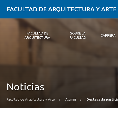
FACULTAD DE ARQUITECTURA Y ARTE
FACULTAD DE
SOBRE LA
CARRERA
ARQUITECTURA
FACULTAD
Facultad de Arquitectura
Sobre la Facultad
Carrera
Postgrados y Educación Continua
Magíster
Investigación aplicada
Vinculación con el Medio
Alumni
PLATAFORMA VUT
Noticias
Facultad de Arquitectura y Arte
/
Alumni
/
Destacada partic