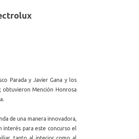
ectrolux
co Parada y Javier Gana y los
a; obtuvieron Mención Honrosa
a.
ienda de una manera innovadora,
n interés para este concurso el
iar, tanto al interior como al