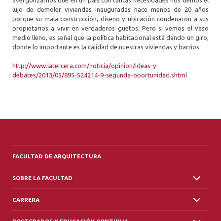
avergonzarnos que en un país con tantas necesidades nos demos el
lujo de demoler viviendas inauguradas hace menos de 20 años
porque su mala construcción, diseño y ubicación condenaron a sus
propietarios a vivir en verdaderos guetos. Pero si vemos el vaso
medio lleno, es señal que la política habitacional está dando un giro,
donde lo importante es la calidad de nuestras viviendas y barrios.
http://www.latercera.com/noticia/opinion/ideas-y-
debates/2013/05/895-524214-9-segunda-oportunidad.shtml
FACULTAD DE ARQUITECTURA
SOBRE LA FACULTAD
CARRERA