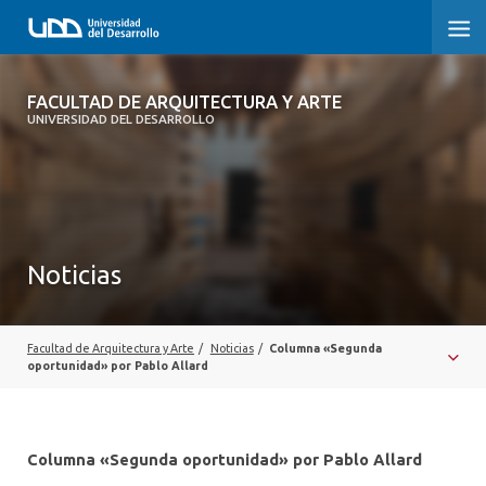
FACULTAD DE ARQUITECTURA Y ARTE
FACULTAD DE ARQUITECTURA Y ARTE
UNIVERSIDAD DEL DESARROLLO
FACULTAD DE ARQUITECTURA
SOBRE LA FACULTAD
CARRERA
Noticias
POSTGRADOS Y EDUCACIÓN CONTINUA
MAGÍSTER
Facultad de Arquitectura y Arte
/
Noticias
/
Columna «Segunda
oportunidad» por Pablo Allard
INVESTIGACIÓN APLICADA
VINCULACIÓN CON EL MEDIO
Columna «Segunda oportunidad» por Pablo Allard