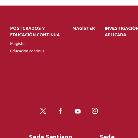
POSTGRADOS Y
MAGÍSTER
INVESTIGACIÓ
EDUCACIÓN CONTINUA
APLICADA
Magíster
Educación continua
l
Twitter
Facebook
YouTube
Instagram
Sede Santiago
Sede