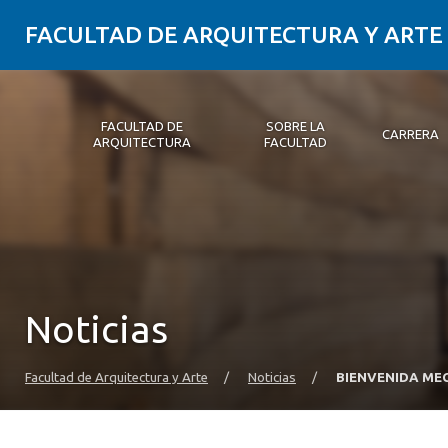
FACULTAD DE ARQUITECTURA Y ARTE
FACULTAD DE
SOBRE LA
CARRERA
ARQUITECTURA
FACULTAD
Facultad de Arquitectura
Sobre la Facultad
Carrera
Postgrados y Educación Continua
Magíster
Investigación aplicada
Vinculación con el Medio
Alumni
PLATAFORMA VUT
Noticias
Facultad de Arquitectura y Arte
/
Noticias
/
BIENVENIDA ME