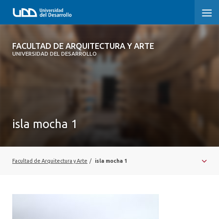
FACULTAD DE ARQUITECTURA Y ARTE
FACULTAD DE ARQUITECTURA Y ARTE
UNIVERSIDAD DEL DESARROLLO
FACULTAD DE ARQUITECTURA
SOBRE LA FACULTAD
CARRERA
isla mocha 1
POSTGRADOS Y EDUCACIÓN CONTINUA
MAGÍSTER
Facultad de Arquitectura y Arte
/
isla mocha 1
INVESTIGACIÓN APLICADA
VINCULACIÓN CON EL MEDIO