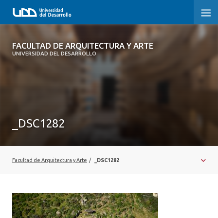
FACULTAD DE ARQUITECTURA Y ARTE
FACULTAD DE ARQUITECTURA Y ARTE
UNIVERSIDAD DEL DESARROLLO
FACULTAD DE ARQUITECTURA
SOBRE LA FACULTAD
CARRERA
_DSC1282
POSTGRADOS Y EDUCACIÓN CONTINUA
MAGÍSTER
Facultad de Arquitectura y Arte
/
_DSC1282
INVESTIGACIÓN APLICADA
VINCULACIÓN CON EL MEDIO