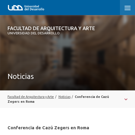
FACULTAD DE ARQUITECTURA Y ARTE
FACULTAD DE ARQUITECTURA Y ARTE
UNIVERSIDAD DEL DESARROLLO
FACULTAD DE ARQUITECTURA
SOBRE LA FACULTAD
CARRERA
Noticias
POSTGRADOS Y EDUCACIÓN CONTINUA
MAGÍSTER
Facultad de Arquitectura y Arte
/
Noticias
/
Conferencia de Cazú
Zegers en Roma
INVESTIGACIÓN APLICADA
VINCULACIÓN CON EL MEDIO
Conferencia de Cazú Zegers en Roma