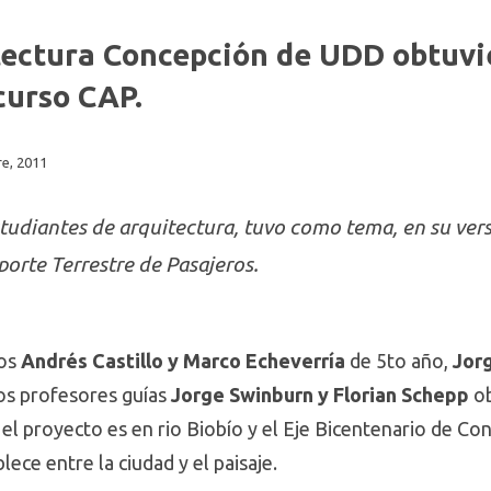
tectura Concepción de UDD obtuv
curso CAP.
e, 2011
studiantes de arquitectura, tuvo como tema, en su ver
orte Terrestre de Pasajeros.
nos
Andrés Castillo y Marco Echeverría
de 5to año,
Jor
os profesores guías
Jorge Swinburn y Florian Schepp
ob
a el proyecto es en rio Biobío y el Eje Bicentenario de C
ece entre la ciudad y el paisaje.