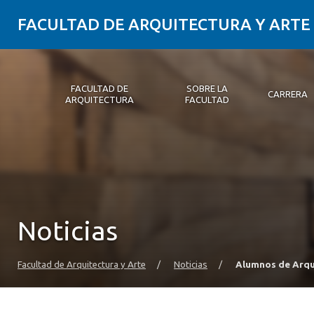
FACULTAD DE ARQUITECTURA Y ARTE
FACULTAD DE
SOBRE LA
CARRERA
ARQUITECTURA
FACULTAD
Facultad de Arquitectura
Sobre la Facultad
Carrera
Postgrados y Educación Continua
Magíster
Investigación aplicada
Vinculación con el Medio
Alumni
PLATAFORMA VUT
Noticias
Facultad de Arquitectura y Arte
/
Noticias
/
Alumnos de Arqu