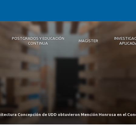
POSTGRADOS Y EDUCACIÓN
INVESTIGA
MAGÍSTER
CONTINUA
APLICAD
Autoridades
Descripción
Magíster
Noticias 2026
Equipo Concepción
Becas
Registro de Encuentros
Infraestructura
Internacional
Publicaciones
itectura Concepción de UDD obtuvieron Mención Honrosa en el Con