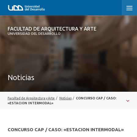
FACULTAD DE ARQUITECTURA Y ARTE
FACULTAD DE ARQUITECTURA Y ARTE
UNIVERSIDAD DEL DESARROLLO
FACULTAD DE ARQUITECTURA
SOBRE LA FACULTAD
CARRERA
Noticias
POSTGRADOS Y EDUCACIÓN CONTINUA
MAGÍSTER
Facultad de Arquitectura y Arte
/
Noticias
/
CONCURSO CAP / CASO:
«ESTACION INTERMODAL»
INVESTIGACIÓN APLICADA
VINCULACIÓN CON EL MEDIO
CONCURSO CAP / CASO: «ESTACION INTERMODAL»