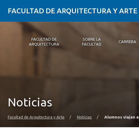
FACULTAD DE ARQUITECTURA Y ARTE
FACULTAD DE
SOBRE LA
CARRERA
ARQUITECTURA
FACULTAD
Facultad de Arquitectura
Sobre la Facultad
Carrera
Postgrados y Educación Continua
Magíster
Investigación aplicada
Vinculación con el Medio
Alumni
PLATAFORMA VUT
Noticias
Facultad de Arquitectura y Arte
/
Noticias
/
Alumnos viajan a