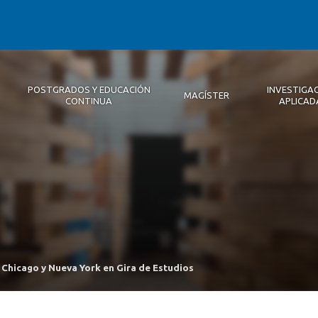
POSTGRADOS Y EDUCACIÓN
INVESTIGA
MAGÍSTER
CONTINUA
APLICAD
Autoridades
Descripción
Magíster
Noticias 2026
Equipo Concepción
Becas
Registro de Encuentros
Infraestructura
Internacional
Publicaciones
 Chicago y Nueva York en Gira de Estudios