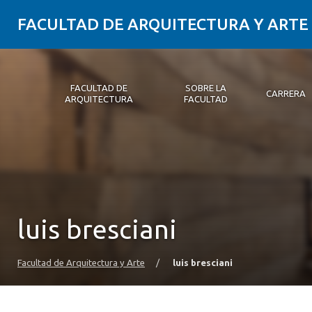
FACULTAD DE ARQUITECTURA Y ARTE
FACULTAD DE
SOBRE LA
CARRERA
ARQUITECTURA
FACULTAD
Facultad de Arquitectura
Sobre la Facultad
Carrera
Postgrados y Educación Continua
Magíster
Investigación aplicada
Vinculación con el Medio
Alumni
PLATAFORMA VUT
luis bresciani
Facultad de Arquitectura y Arte
/
luis bresciani