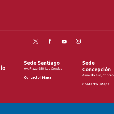
l
Twitter
Facebook
YouTube
Instagram
Sede Santiago
Sede
Concepción
Av. Plaza 680, Las Condes
Ainavillo 456, Concep
Contacto
|
Mapa
Contacto
|
Mapa