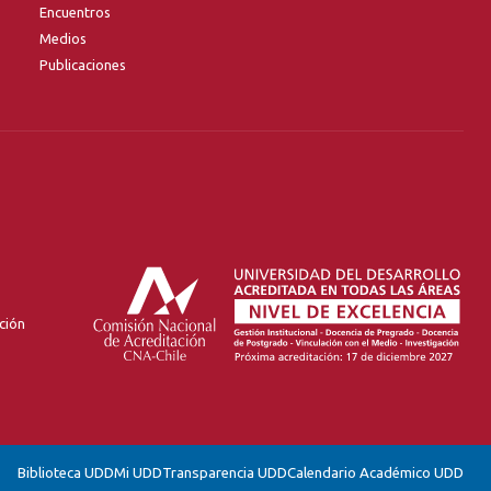
Encuentros
Medios
Publicaciones
ción
Biblioteca UDD
Mi UDD
Transparencia UDD
Calendario Académico UDD