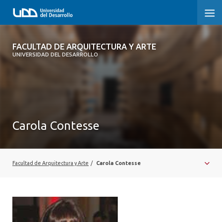
FACULTAD DE ARQUITECTURA Y ARTE
FACULTAD DE ARQUITECTURA Y ARTE
UNIVERSIDAD DEL DESARROLLO
FACULTAD DE ARQUITECTURA
SOBRE LA FACULTAD
CARRERA
Carola Contesse
POSTGRADOS Y EDUCACIÓN CONTINUA
MAGÍSTER
Facultad de Arquitectura y Arte
/
Carola Contesse
INVESTIGACIÓN APLICADA
VINCULACIÓN CON EL MEDIO