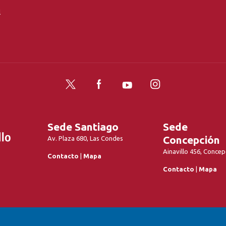
l
Twitter
Facebook
YouTube
Instagram
Sede Santiago
Sede
Concepción
Av. Plaza 680, Las Condes
Ainavillo 456, Concep
Contacto
|
Mapa
Contacto
|
Mapa