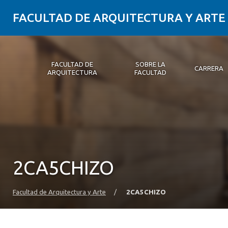
FACULTAD DE ARQUITECTURA Y ARTE
FACULTAD DE
SOBRE LA
CARRERA
ARQUITECTURA
FACULTAD
Facultad de Arquitectura
Sobre la Facultad
Carrera
Postgrados y Educación Continua
Magíster
Investigación aplicada
Vinculación con el Medio
Alumni
PLATAFORMA VUT
2CA5CHIZO
Facultad de Arquitectura y Arte
/
2CA5CHIZO