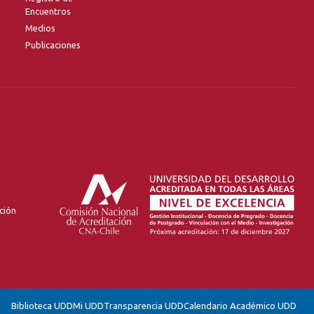
Encuentros
Medios
Publicaciones
ción
Biblioteca UDD
Mi UDD
Transparencia UDD
Calendario Académico UDD