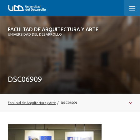
FACULTAD DE ARQUITECTURA Y ARTE
FACULTAD DE ARQUITECTURA Y ARTE
UNIVERSIDAD DEL DESARROLLO
FACULTAD DE ARQUITECTURA
SOBRE LA FACULTAD
CARRERA
DSC06909
POSTGRADOS Y EDUCACIÓN CONTINUA
MAGÍSTER
Facultad de Arquitectura y Arte
/
DSC06909
INVESTIGACIÓN APLICADA
VINCULACIÓN CON EL MEDIO