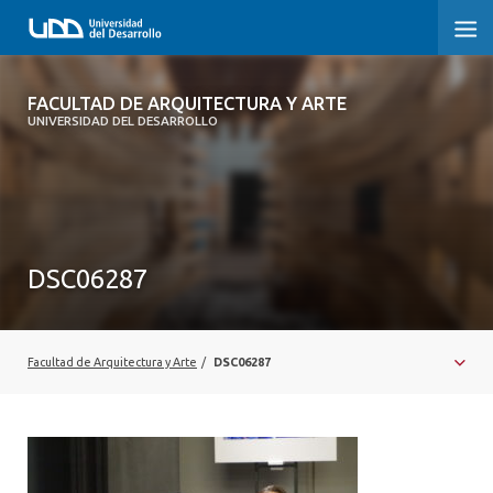
FACULTAD DE ARQUITECTURA Y ARTE
FACULTAD DE ARQUITECTURA Y ARTE
UNIVERSIDAD DEL DESARROLLO
FACULTAD DE ARQUITECTURA
SOBRE LA FACULTAD
CARRERA
DSC06287
POSTGRADOS Y EDUCACIÓN CONTINUA
MAGÍSTER
Facultad de Arquitectura y Arte
/
DSC06287
INVESTIGACIÓN APLICADA
VINCULACIÓN CON EL MEDIO