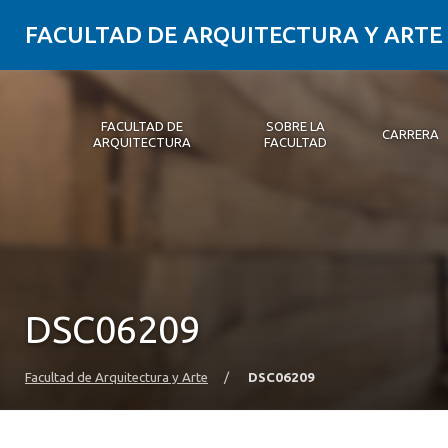
FACULTAD DE ARQUITECTURA Y ARTE
FACULTAD DE
SOBRE LA
CARRERA
ARQUITECTURA
FACULTAD
Facultad de Arquitectura
Sobre la Facultad
Carrera
Postgrados y Educación Continua
Magíster
Investigación aplicada
Vinculación con el Medio
Alumni
PLATAFORMA VUT
DSC06209
Facultad de Arquitectura y Arte
/
DSC06209