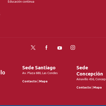
Educación continua
l
Twitter
Facebook
YouTube
Instagram
Sede Santiago
Sede
Concepción
Av. Plaza 680, Las Condes
Ainavillo 456, Concep
Contacto
|
Mapa
Contacto
|
Mapa