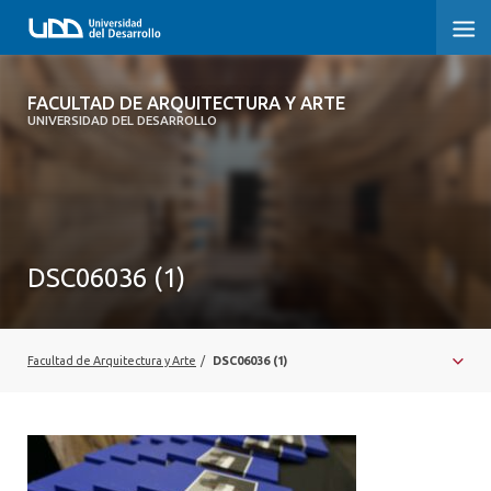
FACULTAD DE ARQUITECTURA Y ARTE
FACULTAD DE ARQUITECTURA Y ARTE
UNIVERSIDAD DEL DESARROLLO
FACULTAD DE ARQUITECTURA
SOBRE LA FACULTAD
CARRERA
DSC06036 (1)
POSTGRADOS Y EDUCACIÓN CONTINUA
MAGÍSTER
Facultad de Arquitectura y Arte
/
DSC06036 (1)
INVESTIGACIÓN APLICADA
VINCULACIÓN CON EL MEDIO