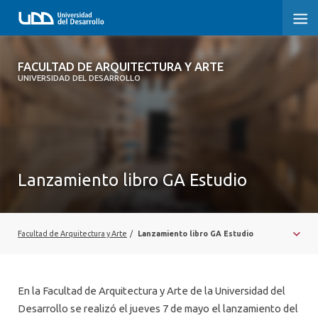
FACULTAD DE ARQUITECTURA Y ARTE
FACULTAD DE ARQUITECTURA Y ARTE
UNIVERSIDAD DEL DESARROLLO
FACULTAD DE ARQUITECTURA
SOBRE LA FACULTAD
CARRERA
Lanzamiento libro GA Estudio
POSTGRADOS Y EDUCACIÓN CONTINUA
MAGÍSTER
Facultad de Arquitectura y Arte
/
Lanzamiento libro GA Estudio
INVESTIGACIÓN APLICADA
VINCULACIÓN CON EL MEDIO
En la Facultad de Arquitectura y Arte de la Universidad del
Desarrollo se realizó el jueves 7 de mayo el lanzamiento del