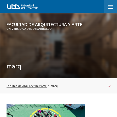
FACULTAD DE ARQUITECTURA Y ARTE
FACULTAD DE ARQUITECTURA Y ARTE
UNIVERSIDAD DEL DESARROLLO
FACULTAD DE ARQUITECTURA
SOBRE LA FACULTAD
CARRERA
marq
POSTGRADOS Y EDUCACIÓN CONTINUA
MAGÍSTER
Facultad de Arquitectura y Arte
/
marq
INVESTIGACIÓN APLICADA
VINCULACIÓN CON EL MEDIO