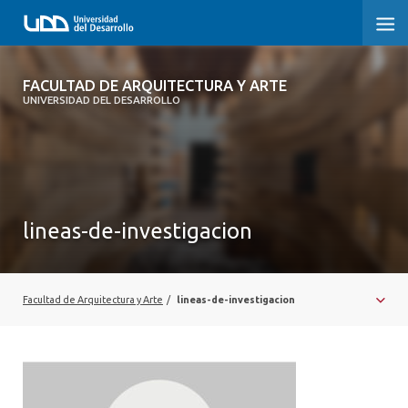
FACULTAD DE ARQUITECTURA Y ARTE
FACULTAD DE ARQUITECTURA Y ARTE
UNIVERSIDAD DEL DESARROLLO
FACULTAD DE ARQUITECTURA
SOBRE LA FACULTAD
CARRERA
lineas-de-investigacion
POSTGRADOS Y EDUCACIÓN CONTINUA
MAGÍSTER
Facultad de Arquitectura y Arte
/
lineas-de-investigacion
INVESTIGACIÓN APLICADA
VINCULACIÓN CON EL MEDIO