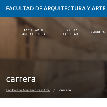
FACULTAD DE ARQUITECTURA Y ARTE
FACULTAD DE
SOBRE LA
CARRERA
ARQUITECTURA
FACULTAD
Facultad de Arquitectura
Sobre la Facultad
Carrera
Postgrados y Educación Continua
Magíster
Investigación aplicada
Vinculación con el Medio
Alumni
PLATAFORMA VUT
carrera
Facultad de Arquitectura y Arte
/
carrera