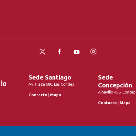
l
Twitter
Facebook
YouTube
Instagram
Sede Santiago
Sede
Concepción
Av. Plaza 680, Las Condes
Ainavillo 456, Concep
Contacto
|
Mapa
Contacto
|
Mapa