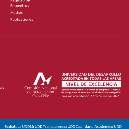
Encuentros
Medios
Publicaciones
ción
Biblioteca UDD
Mi UDD
Transparencia UDD
Calendario Académico UDD