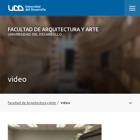
FACULTAD DE ARQUITECTURA Y ARTE
FACULTAD DE ARQUITECTURA Y ARTE
UNIVERSIDAD DEL DESARROLLO
FACULTAD DE ARQUITECTURA
SOBRE LA FACULTAD
CARRERA
video
POSTGRADOS Y EDUCACIÓN CONTINUA
MAGÍSTER
Facultad de Arquitectura y Arte
/
video
INVESTIGACIÓN APLICADA
VINCULACIÓN CON EL MEDIO