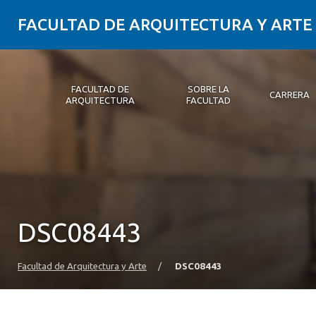
FACULTAD DE ARQUITECTURA Y ARTE
FACULTAD DE
SOBRE LA
CARRERA
ARQUITECTURA
FACULTAD
Facultad de Arquitectura
Sobre la Facultad
Carrera
Postgrados y Educación Continua
Magíster
Investigación aplicada
Vinculación con el Medio
Alumni
PLATAFORMA VUT
DSC08443
Facultad de Arquitectura y Arte
/
DSC08443