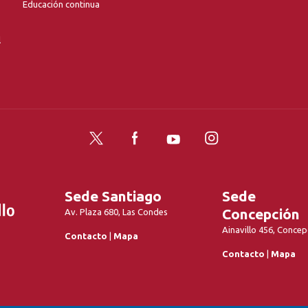
Educación continua
l
Twitter
Facebook
YouTube
Instagram
Sede Santiago
Sede
Concepción
Av. Plaza 680, Las Condes
Ainavillo 456, Concep
Contacto
|
Mapa
Contacto
|
Mapa