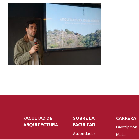
FACULTAD DE
SOBRE LA
CARRERA
ARQUITECTURA
FACULTAD
Descripción
Autoridades
Malla