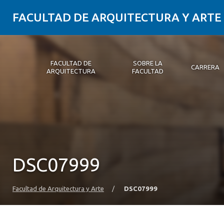
FACULTAD DE ARQUITECTURA Y ARTE
FACULTAD DE
SOBRE LA
CARRERA
ARQUITECTURA
FACULTAD
Facultad de Arquitectura
Sobre la Facultad
Carrera
Postgrados y Educación Continua
Magíster
Investigación aplicada
Vinculación con el Medio
Alumni
PLATAFORMA VUT
DSC07999
Facultad de Arquitectura y Arte
/
DSC07999