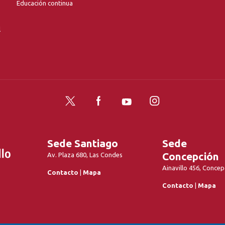
Educación continua
l
Twitter
Facebook
YouTube
Instagram
Sede Santiago
Sede
Concepción
Av. Plaza 680, Las Condes
Ainavillo 456, Concep
Contacto
|
Mapa
Contacto
|
Mapa