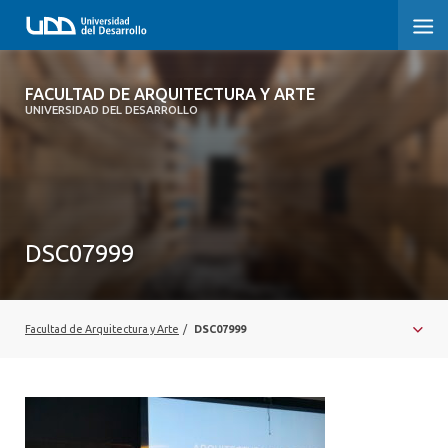
FACULTAD DE ARQUITECTURA Y ARTE
FACULTAD DE ARQUITECTURA Y ARTE
UNIVERSIDAD DEL DESARROLLO
FACULTAD DE ARQUITECTURA
SOBRE LA FACULTAD
CARRERA
DSC07999
POSTGRADOS Y EDUCACIÓN CONTINUA
MAGÍSTER
Facultad de Arquitectura y Arte
/
DSC07999
INVESTIGACIÓN APLICADA
VINCULACIÓN CON EL MEDIO