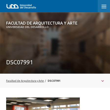
FACULTAD DE ARQUITECTURA Y ARTE
FACULTAD DE ARQUITECTURA Y ARTE
UNIVERSIDAD DEL DESARROLLO
FACULTAD DE ARQUITECTURA
SOBRE LA FACULTAD
CARRERA
DSC07991
POSTGRADOS Y EDUCACIÓN CONTINUA
MAGÍSTER
Facultad de Arquitectura y Arte
/
DSC07991
INVESTIGACIÓN APLICADA
VINCULACIÓN CON EL MEDIO