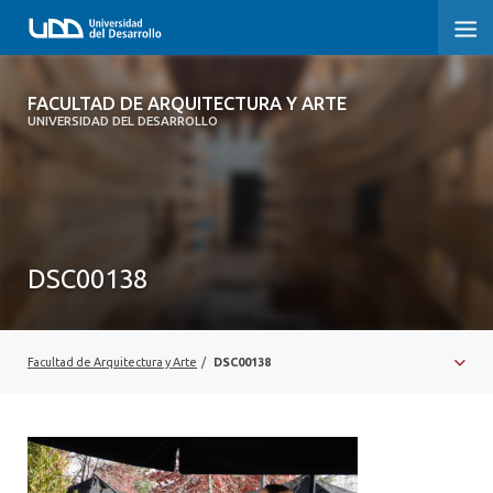
FACULTAD DE ARQUITECTURA Y ARTE
FACULTAD DE ARQUITECTURA Y ARTE
UNIVERSIDAD DEL DESARROLLO
FACULTAD DE ARQUITECTURA
SOBRE LA FACULTAD
CARRERA
DSC00138
POSTGRADOS Y EDUCACIÓN CONTINUA
MAGÍSTER
Facultad de Arquitectura y Arte
/
DSC00138
INVESTIGACIÓN APLICADA
VINCULACIÓN CON EL MEDIO