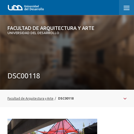
FACULTAD DE ARQUITECTURA Y ARTE
FACULTAD DE ARQUITECTURA Y ARTE
UNIVERSIDAD DEL DESARROLLO
FACULTAD DE ARQUITECTURA
SOBRE LA FACULTAD
CARRERA
DSC00118
POSTGRADOS Y EDUCACIÓN CONTINUA
MAGÍSTER
Facultad de Arquitectura y Arte
/
DSC00118
INVESTIGACIÓN APLICADA
VINCULACIÓN CON EL MEDIO