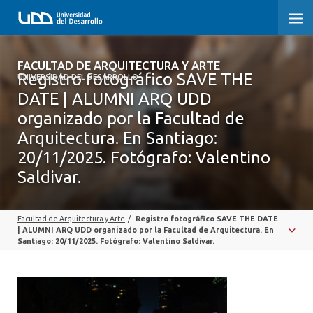
FACULTAD DE ARQUITECTURA Y ARTE
FACULTAD DE ARQUITECTURA Y ARTE
Registro fotográfico SAVE THE
UNIVERSIDAD DEL DESARROLLO
DATE | ALUMNI ARQ UDD
FACULTAD DE ARQUITECTURA
organizado por la Facultad de
SOBRE LA FACULTAD
Arquitectura. En Santiago:
20/11/2025. Fotógrafo: Valentino
CARRERA
Saldivar.
POSTGRADOS Y EDUCACIÓN CONTINUA
Facultad de Arquitectura y Arte
/
Registro fotográfico SAVE THE DATE
MAGÍSTER
| ALUMNI ARQ UDD organizado por la Facultad de Arquitectura. En
Santiago: 20/11/2025. Fotógrafo: Valentino Saldivar.
INVESTIGACIÓN APLICADA
VINCULACIÓN CON EL MEDIO