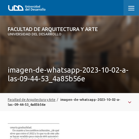
FACULTAD DE ARQUITECTURA Y ARTE
FACULTAD DE ARQUITECTURA Y ARTE
UNIVERSIDAD DEL DESARROLLO
FACULTAD DE ARQUITECTURA
SOBRE LA FACULTAD
imagen-de-whatsapp-2023-10-02-a-
CARRERA
las-09-44-53_4a85b56e
POSTGRADOS Y EDUCACIÓN CONTINUA
MAGÍSTER
Facultad de Arquitectura y Arte
/
imagen-de-whatsapp-2023-10-02-a-
las-09-44-53_4a85b56e
INVESTIGACIÓN APLICADA
VINCULACIÓN CON EL MEDIO