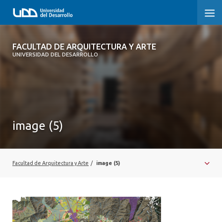
FACULTAD DE ARQUITECTURA Y ARTE
FACULTAD DE ARQUITECTURA Y ARTE
UNIVERSIDAD DEL DESARROLLO
FACULTAD DE ARQUITECTURA
SOBRE LA FACULTAD
CARRERA
image (5)
POSTGRADOS Y EDUCACIÓN CONTINUA
MAGÍSTER
Facultad de Arquitectura y Arte
/
image (5)
INVESTIGACIÓN APLICADA
VINCULACIÓN CON EL MEDIO