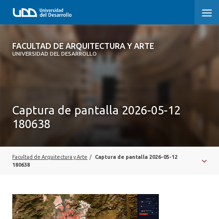
FACULTAD DE ARQUITECTURA Y ARTE
FACULTAD DE ARQUITECTURA Y ARTE
UNIVERSIDAD DEL DESARROLLO
FACULTAD DE ARQUITECTURA
SOBRE LA FACULTAD
Captura de pantalla 2026-05-12
CARRERA
180638
POSTGRADOS Y EDUCACIÓN CONTINUA
MAGÍSTER
Facultad de Arquitectura y Arte
/
Captura de pantalla 2026-05-12
180638
INVESTIGACIÓN APLICADA
VINCULACIÓN CON EL MEDIO