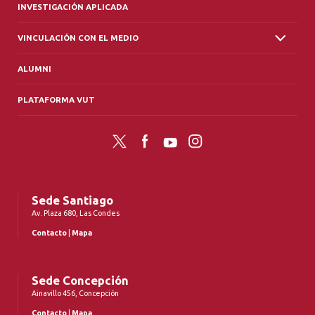
INVESTIGACIÓN APLICADA
VINCULACIÓN CON EL MEDIO
ALUMNI
PLATAFORMA VUT
Twitter
Facebook
YouTube
Instagram
Sede Santiago
Av. Plaza 680, Las Condes
Contacto
|
Mapa
Sede Concepción
Ainavillo 456, Concepción
Contacto
|
Mapa