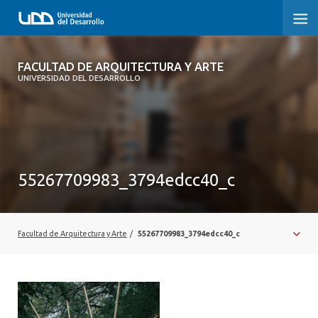
FACULTAD DE ARQUITECTURA Y ARTE
FACULTAD DE ARQUITECTURA Y ARTE
UNIVERSIDAD DEL DESARROLLO
FACULTAD DE ARQUITECTURA
SOBRE LA FACULTAD
CARRERA
55267709983_3794edcc40_c
POSTGRADOS Y EDUCACIÓN CONTINUA
MAGÍSTER
Facultad de Arquitectura y Arte
/
55267709983_3794edcc40_c
INVESTIGACIÓN APLICADA
VINCULACIÓN CON EL MEDIO