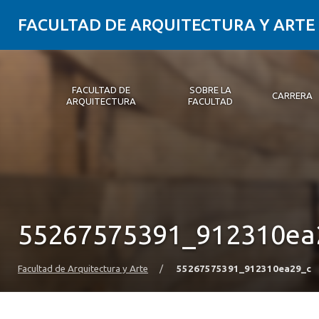
FACULTAD DE ARQUITECTURA Y ARTE
FACULTAD DE
SOBRE LA
CARRERA
ARQUITECTURA
FACULTAD
Facultad de Arquitectura
Sobre la Facultad
Carrera
Postgrados y Educación Continua
Magíster
Investigación aplicada
Vinculación con el Medio
Alumni
PLATAFORMA VUT
55267575391_912310ea
Facultad de Arquitectura y Arte
/
55267575391_912310ea29_c