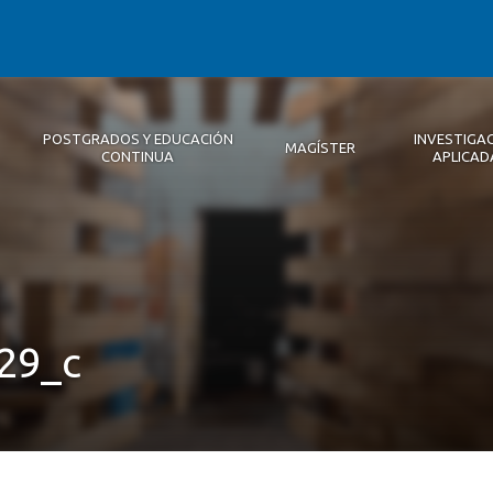
POSTGRADOS Y EDUCACIÓN
INVESTIGA
MAGÍSTER
CONTINUA
APLICAD
Autoridades
Descripción
Magíster
Noticias 2026
Equipo Concepción
Becas
Registro de Encuentros
Infraestructura
Internacional
Publicaciones
29_c