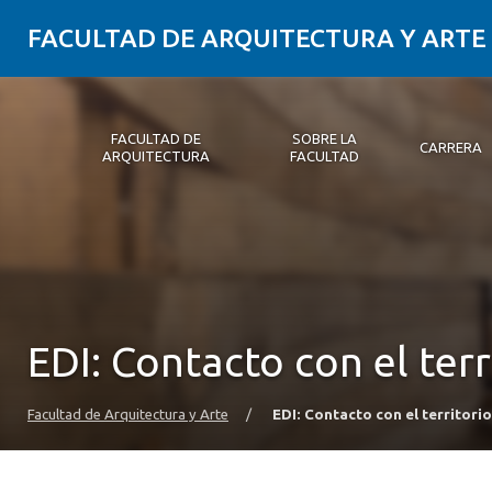
FACULTAD DE ARQUITECTURA Y ARTE
FACULTAD DE
SOBRE LA
CARRERA
ARQUITECTURA
FACULTAD
Facultad de Arquitectura
Sobre la Facultad
Carrera
Postgrados y Educación Continua
Magíster
Investigación aplicada
Vinculación con el Medio
Alumni
PLATAFORMA VUT
EDI: Contacto con el ter
Facultad de Arquitectura y Arte
/
EDI: Contacto con el territori