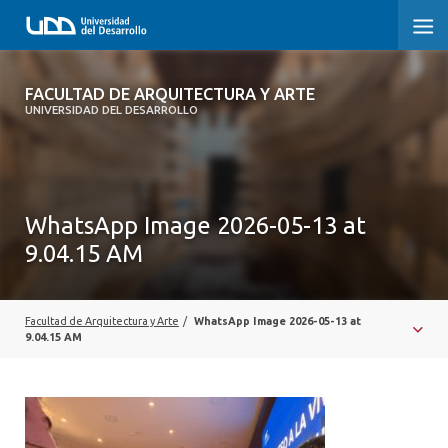
FACULTAD DE ARQUITECTURA Y ARTE
FACULTAD DE ARQUITECTURA Y ARTE
UNIVERSIDAD DEL DESARROLLO
FACULTAD DE ARQUITECTURA
SOBRE LA FACULTAD
WhatsApp Image 2026-05-13 at
CARRERA
9.04.15 AM
POSTGRADOS Y EDUCACIÓN CONTINUA
MAGÍSTER
Facultad de Arquitectura y Arte
/
WhatsApp Image 2026-05-13 at
9.04.15 AM
INVESTIGACIÓN APLICADA
VINCULACIÓN CON EL MEDIO