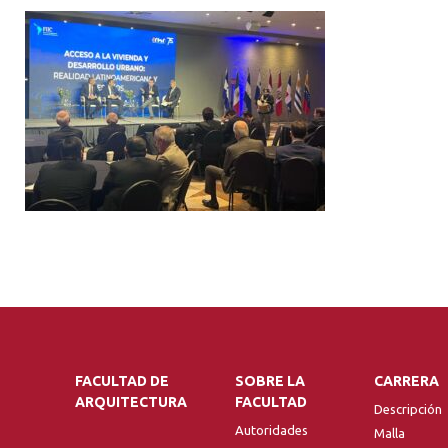
FACULTAD DE
SOBRE LA
CARRERA
ARQUITECTURA
FACULTAD
Descripción
Autoridades
Malla