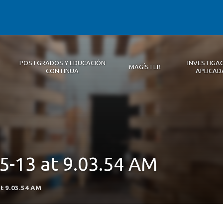
POSTGRADOS Y EDUCACIÓN
INVESTIGA
MAGÍSTER
CONTINUA
APLICAD
Autoridades
Descripción
Magíster
Noticias 2026
Equipo Concepción
Becas
Registro de Encuentros
Infraestructura
Internacional
Publicaciones
-13 at 9.03.54 AM
t 9.03.54 AM