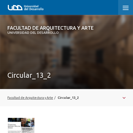
FACULTAD DE ARQUITECTURA Y ARTE
FACULTAD DE ARQUITECTURA Y ARTE
UNIVERSIDAD DEL DESARROLLO
FACULTAD DE ARQUITECTURA
SOBRE LA FACULTAD
CARRERA
Circular_13_2
POSTGRADOS Y EDUCACIÓN CONTINUA
MAGÍSTER
Facultad de Arquitectura y Arte
/
Circular_13_2
INVESTIGACIÓN APLICADA
VINCULACIÓN CON EL MEDIO