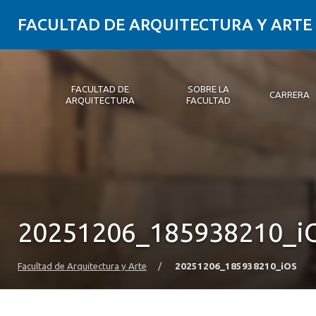
FACULTAD DE ARQUITECTURA Y ARTE
FACULTAD DE
SOBRE LA
CARRERA
ARQUITECTURA
FACULTAD
Facultad de Arquitectura
Sobre la Facultad
Carrera
Postgrados y Educación Continua
Magíster
Investigación aplicada
Vinculación con el Medio
Alumni
PLATAFORMA VUT
20251206_185938210_i
Facultad de Arquitectura y Arte
/
20251206_185938210_iOS