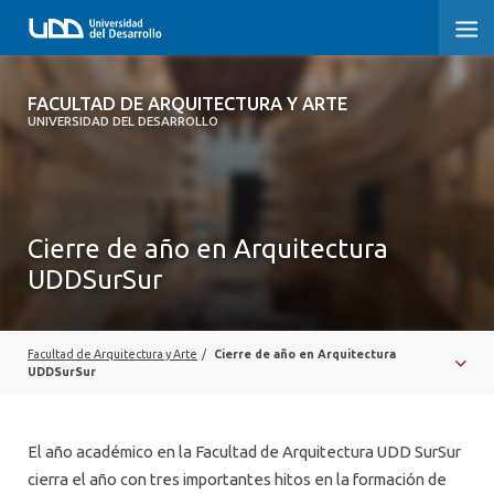
FACULTAD DE ARQUITECTURA Y ARTE
FACULTAD DE ARQUITECTURA Y ARTE
UNIVERSIDAD DEL DESARROLLO
FACULTAD DE ARQUITECTURA
SOBRE LA FACULTAD
Cierre de año en Arquitectura
CARRERA
UDDSurSur
POSTGRADOS Y EDUCACIÓN CONTINUA
MAGÍSTER
Facultad de Arquitectura y Arte
/
Cierre de año en Arquitectura
UDDSurSur
INVESTIGACIÓN APLICADA
VINCULACIÓN CON EL MEDIO
El año académico en la Facultad de Arquitectura UDD SurSur
cierra el año con tres importantes hitos en la formación de