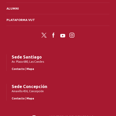
ALUMNI
PLATAFORMA VUT
Twitter
Facebook
YouTube
Instagram
Sede Santiago
Av. Plaza 680, Las Condes
Contacto
|
Mapa
Sede Concepción
Ainavillo 456, Concepción
Contacto
|
Mapa