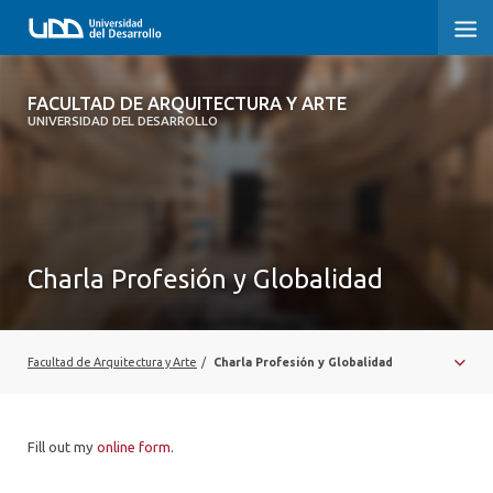
FACULTAD DE ARQUITECTURA Y ARTE
FACULTAD DE ARQUITECTURA Y ARTE
UNIVERSIDAD DEL DESARROLLO
FACULTAD DE ARQUITECTURA
SOBRE LA FACULTAD
CARRERA
Charla Profesión y Globalidad
POSTGRADOS Y EDUCACIÓN CONTINUA
MAGÍSTER
Facultad de Arquitectura y Arte
/
Charla Profesión y Globalidad
INVESTIGACIÓN APLICADA
Fill out my
online form
.
VINCULACIÓN CON EL MEDIO