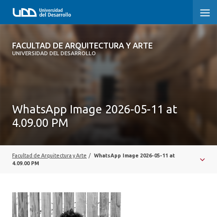
FACULTAD DE ARQUITECTURA Y ARTE
FACULTAD DE ARQUITECTURA Y ARTE
UNIVERSIDAD DEL DESARROLLO
FACULTAD DE ARQUITECTURA
SOBRE LA FACULTAD
WhatsApp Image 2026-05-11 at
CARRERA
4.09.00 PM
POSTGRADOS Y EDUCACIÓN CONTINUA
MAGÍSTER
Facultad de Arquitectura y Arte
/
WhatsApp Image 2026-05-11 at
4.09.00 PM
INVESTIGACIÓN APLICADA
VINCULACIÓN CON EL MEDIO