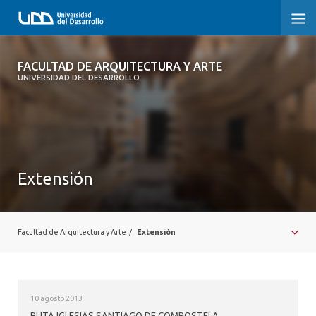
FACULTAD DE ARQUITECTURA Y ARTE
FACULTAD DE ARQUITECTURA Y ARTE
UNIVERSIDAD DEL DESARROLLO
FACULTAD DE ARQUITECTURA
SOBRE LA FACULTAD
CARRERA
Extensión
POSTGRADOS Y EDUCACIÓN CONTINUA
MAGÍSTER
Facultad de Arquitectura y Arte
/
Extensión
INVESTIGACIÓN APLICADA
VINCULACIÓN CON EL MEDIO
10 agosto 2013
RUTA IGLESIAS SANTIAGO DE COMPOSTELA