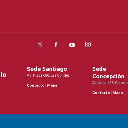
l
Twitter
Facebook
YouTube
Instagram
Sede Santiago
Sede
Concepción
Av. Plaza 680, Las Condes
Ainavillo 456, Concep
Contacto
|
Mapa
Contacto
|
Mapa