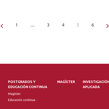
1
…
3
4
5
6
POSTGRADOS Y
MAGÍSTER
INVESTIGACIÓ
EDUCACIÓN CONTINUA
APLICADA
Magíster
Educación continua