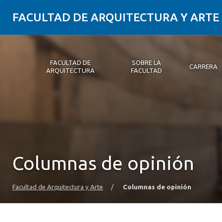
FACULTAD DE ARQUITECTURA Y ARTE
FACULTAD DE
SOBRE LA
CARRERA
ARQUITECTURA
FACULTAD
Facultad de Arquitectura
Sobre la Facultad
Carrera
Postgrados y Educación Continua
Magíster
Investigación aplicada
Vinculación con el Medio
Alumni
PLATAFORMA VUT
Columnas de opinión
Facultad de Arquitectura y Arte
/
Columnas de opinión