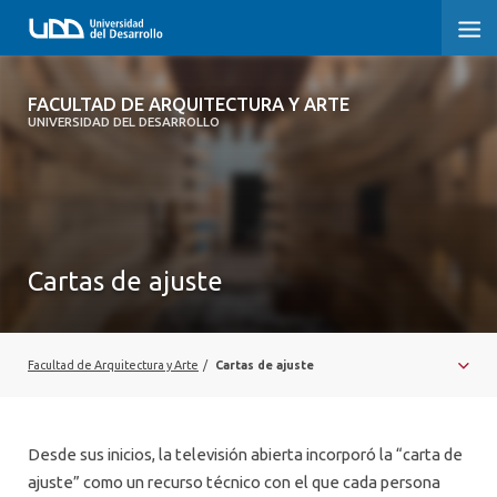
FACULTAD DE ARQUITECTURA Y ARTE
FACULTAD DE ARQUITECTURA Y ARTE
UNIVERSIDAD DEL DESARROLLO
FACULTAD DE ARQUITECTURA
SOBRE LA FACULTAD
CARRERA
Cartas de ajuste
POSTGRADOS Y EDUCACIÓN CONTINUA
MAGÍSTER
Facultad de Arquitectura y Arte
/
Cartas de ajuste
INVESTIGACIÓN APLICADA
VINCULACIÓN CON EL MEDIO
Desde sus inicios, la televisión abierta incorporó la “carta de
ajuste” como un recurso técnico con el que cada persona