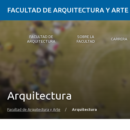
FACULTAD DE ARQUITECTURA Y ARTE
FACULTAD DE
SOBRE LA
CARRERA
ARQUITECTURA
FACULTAD
Facultad de Arquitectura
Sobre la Facultad
Carrera
Postgrados y Educación Continua
Magíster
Investigación aplicada
Vinculación con el Medio
Alumni
PLATAFORMA VUT
Arquitectura
Facultad de Arquitectura y Arte
/
Arquitectura