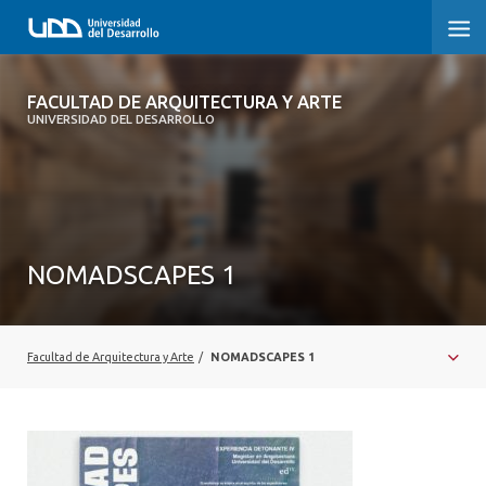
FACULTAD DE ARQUITECTURA Y ARTE
FACULTAD DE ARQUITECTURA Y ARTE
UNIVERSIDAD DEL DESARROLLO
FACULTAD DE ARQUITECTURA
SOBRE LA FACULTAD
CARRERA
NOMADSCAPES 1
POSTGRADOS Y EDUCACIÓN CONTINUA
MAGÍSTER
Facultad de Arquitectura y Arte
/
NOMADSCAPES 1
INVESTIGACIÓN APLICADA
VINCULACIÓN CON EL MEDIO