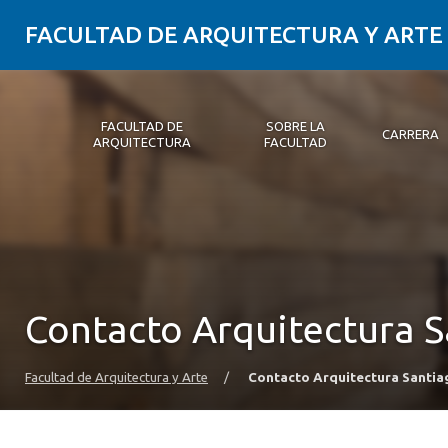
FACULTAD DE ARQUITECTURA Y ARTE
FACULTAD DE
SOBRE LA
CARRERA
ARQUITECTURA
FACULTAD
Facultad de Arquitectura
Sobre la Facultad
Carrera
Postgrados y Educación Continua
Magíster
Investigación aplicada
Vinculación con el Medio
Alumni
PLATAFORMA VUT
Contacto Arquitectura 
Facultad de Arquitectura y Arte
/
Contacto Arquitectura Santia