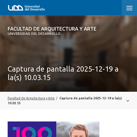
FACULTAD DE ARQUITECTURA Y ARTE
FACULTAD DE ARQUITECTURA Y ARTE
UNIVERSIDAD DEL DESARROLLO
FACULTAD DE ARQUITECTURA
SOBRE LA FACULTAD
Captura de pantalla 2025-12-19 a
CARRERA
la(s) 10.03.15
POSTGRADOS Y EDUCACIÓN CONTINUA
MAGÍSTER
Facultad de Arquitectura y Arte
/
Captura de pantalla 2025-12-19 a la(s)
10.03.15
INVESTIGACIÓN APLICADA
VINCULACIÓN CON EL MEDIO