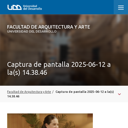
FACULTAD DE ARQUITECTURA Y ARTE
FACULTAD DE ARQUITECTURA Y ARTE
UNIVERSIDAD DEL DESARROLLO
FACULTAD DE ARQUITECTURA
SOBRE LA FACULTAD
Captura de pantalla 2025-06-12 a
CARRERA
la(s) 14.38.46
POSTGRADOS Y EDUCACIÓN CONTINUA
MAGÍSTER
Facultad de Arquitectura y Arte
/
Captura de pantalla 2025-06-12 a la(s)
14.38.46
INVESTIGACIÓN APLICADA
VINCULACIÓN CON EL MEDIO