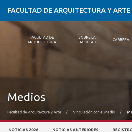
FACULTAD DE ARQUITECTURA Y ARTE
FACULTAD DE
SOBRE LA
CARRERA
ARQUITECTURA
FACULTAD
Facultad de Arquitectura
Sobre la Facultad
Carrera
Postgrados y Educación Continua
Magíster
Investigación aplicada
Vinculación con el Medio
Alumni
PLATAFORMA VUT
Medios
Facultad de Arquitectura y Arte
/
Vinculación con el Medio
/
Me
NOTICIAS 2026
NOTICIAS ANTERIORES
REGISTR