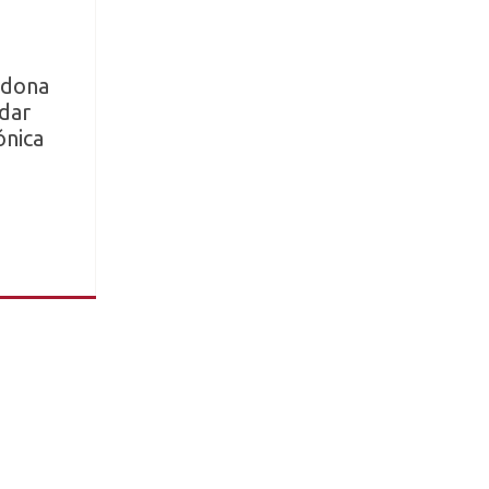
 dona
dar
ónica