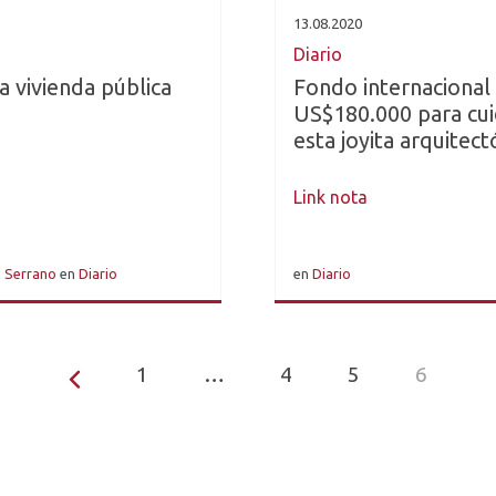
13.08.2020
Diario
a vivienda pública
Fondo internacional
US$180.000 para cui
esta joyita arquitect
Link nota
d Serrano
en
Diario
en
Diario
1
…
4
5
6